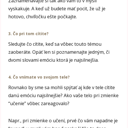
Zaznamenávajte si tak ako vám to v mysli
vyskakuje. A keď už budete mať pocit, že už je
hotovo, chvíľočku ešte počkajte.
3. Čo pri tom cítite?
Sledujte čo cítite, keď sa vôbec touto témou
zaoberáte. Opäť len si poznamenajte jedným, či
dvomi slovami emóciu ktorá je najsilnejšia.
4. Čo vnímate vo svojom tele?
Rovnako by sme sa mohli spýtať aj kde v tele cítite
danú emóciu najsilnejšie? Ako vaše telo pri zmienke
“učenie” vôbec zareagovalo?
Napr., pri zmienke o učení, prvé čo vám napadne je