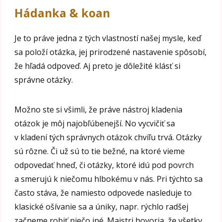
Hádanka & koan
Je to práve jedna z tých vlastností našej mysle, keď
sa položí otázka, jej prirodzené nastavenie spôsobí,
že hľadá odpoveď. Aj preto je dôležité klásť si
správne otázky.
Možno ste si všimli, že práve nástroj kladenia
otázok je môj najobľúbenejší. No vycvičiť sa
v kladení tých správnych otázok chvíľu trvá. Otázky
sú rôzne. Či už sú to tie bežné, na ktoré vieme
odpovedať hneď, či otázky, ktoré idú pod povrch
a smerujú k niečomu hlbokému v nás. Pri týchto sa
často stáva, že namiesto odpovede nasleduje to
klasické ošívanie sa a úniky, napr. rýchlo radšej
začneme robiť niečo iné. Majstri hovoria, že všetky