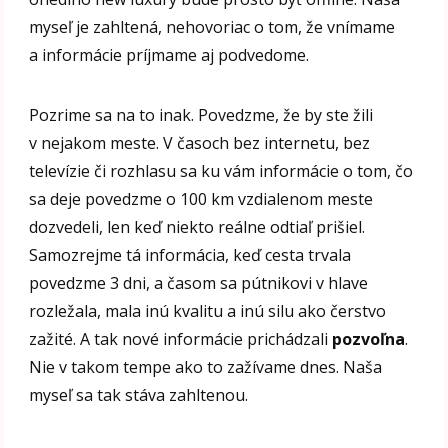
myseľ je zahltená, nehovoriac o tom, že vnímame
a informácie príjmame aj podvedome.
Pozrime sa na to inak. Povedzme, že by ste žili
v nejakom meste. V časoch bez internetu, bez
televízie či rozhlasu sa ku vám informácie o tom, čo
sa deje povedzme o 100 km vzdialenom meste
dozvedeli, len keď niekto reálne odtiaľ prišiel.
Samozrejme tá informácia, keď cesta trvala
povedzme 3 dni, a časom sa pútnikovi v hlave
rozležala, mala inú kvalitu a inú silu ako čerstvo
zažité. A tak nové informácie prichádzali
pozvoľna
.
Nie v takom tempe ako to zažívame dnes. Naša
myseľ sa tak stáva zahltenou.