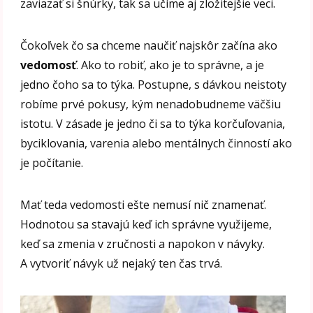
zaviazať si šnúrky, tak sa učíme aj zložitejšie veci.
Čokoľvek čo sa chceme naučiť najskôr začína ako
vedomosť
. Ako to robiť, ako je to správne, a je
jedno čoho sa to týka. Postupne, s dávkou neistoty
robíme prvé pokusy, kým nenadobudneme väčšiu
istotu. V zásade je jedno či sa to týka korčuľovania,
byciklovania, varenia alebo mentálnych činností ako
je počítanie.
Mať teda vedomosti ešte nemusí nič znamenať.
Hodnotou sa stavajú keď ich správne využijeme,
keď sa zmenia v zručnosti a napokon v návyky.
A vytvoriť návyk už nejaký ten čas trvá.