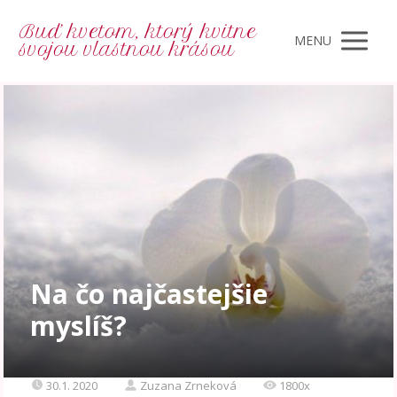
Buď kvetom, ktorý kvitne
MENU
svojou vlastnou krásou
Na čo najčastejšie
myslíš?
30.1. 2020
Zuzana Zrneková
1800x