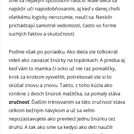
sme sa nejakým spôsobom naučili. Malé dieťa sa
najskôr učí napodobňovaním, aj keď v danej chvíli
všetkému logicky nerozumie, naučí sa. Neskôr
prichádzajú samotné vedomosti, často vo forme
suchých faktov a skutočností.
Poďme však po poriadku. Ako dieťa ste toľkokrát
videli ako zaviazať šnúrky na topánkach. A predsa aj
keď vám to mamka či ocko už nie raz pomaličky,
krok za krokom vysvetlili, potrebovali ste si to
skúšať znovu a znovu. Takto, z toho kúzla ako
vznikne z dvoch šnúrok mašlička, sa pomaly stáva
zručnosť
. Ďalším trénovaním sa táto zručnosť stáva
celkom bežným návykom a už sa veľmi
nepozastavujete ako prevliecť jednu šnúrku cez
druhú. A tak ako sme sa kedysi ako deti naučili