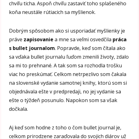
chvíľu ticha. Aspoň chvíľu zastaviť toho splašeného
koňa neustále rútiacich sa myšlienok.
Dobrým spôsobom ako si usporiadať myšlienky je
práve
zapisovanie
a mne sa veľmi osvedčila
práca
s bullet journalom
. Popravde, keď som čítala ako
sa vďaka bullet journalu ľuďom zmenili životy, zdalo
sa mi to prehnané. A tak som sa rozhodla trošku
viac ho preskúmať. Celkom netrpezlivo som čakala
na slovenské vydanie samotnej knihy, ktorú som si
objednávala ešte v predpredaji, no jej vydanie sa
ešte o týždeň posunulo. Napokon som sa však
dočkala.
Aj keď som hodne z toho o čom bullet journal je,
celkom prirodzene zaraďovala do svojich diárov už