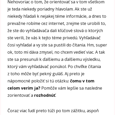
Nehovoriac o tom, že orientovať sa v tom všetkom
je teda niekedy poriadny hlavolam. Ak ste už
niekedy hľadali k nejakej téme informácie, a dnes to
prevažne robíme cez internet, zrejme ste urobili to,
že ste do vyhľadávača dali kľúčové slová o ktorých
ste verili, že vás k tejto téme privedú. Vyhľadávač
čosi vyhľadal a vy ste sa pustili do čítania. Hm, super
ok, toto mi dáva zmysel, no chcem vedieť viac. A tak
ste sa presunuli k ďalšiemu a ďalšiemu výsledku,
ktorý vám vyhľadávač ponúkol. Po chvíľke čítania
z toho môže byť pekný guláš. Aj preto je
nápomocné položiť si tú otázku:
čomu v tom
celom verím ja?
Pomôže vám lepšie sa nasledne
zorientovať a
rozhodnúť
.
Čoraz viac ľudí preto túži po tom zážitku, aspoň