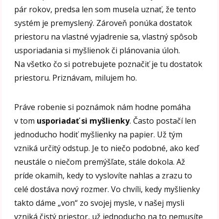
pár rokov, predsa len som musela uznať, že tento
systém je premyslený. Zároveň ponúka dostatok
priestoru na vlastné vyjadrenie sa, vlastný spôsob
usporiadania si myšlienok či plánovania úloh.
Na všetko čo si potrebujete poznačiť je tu dostatok
priestoru. Priznávam, milujem ho.
Práve robenie si poznámok nám hodne pomáha
v tom
usporiadať si myšlienky
. Často postačí len
jednoducho hodiť myšlienky na papier. Už tým
vzniká určitý odstup. Je to niečo podobné, ako keď
neustále o niečom premýšľate, stále dokola. Až
príde okamih, kedy to vyslovíte nahlas a zrazu to
celé dostáva nový rozmer. Vo chvíli, kedy myšlienky
takto dáme „von“ zo svojej mysle, v našej mysli
vzniká čistý priestor, už jednoducho na to nemusíte