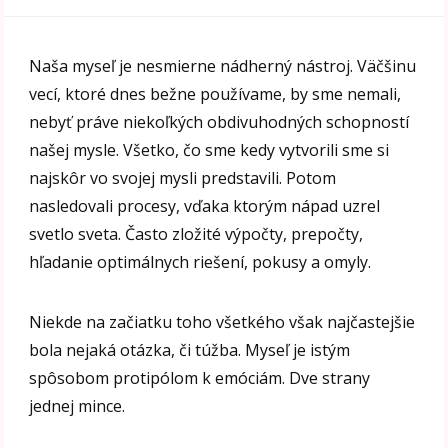
Naša myseľ je nesmierne nádherný nástroj. Väčšinu
vecí, ktoré dnes bežne používame, by sme nemali,
nebyť práve niekoľkých obdivuhodných schopností
našej mysle. Všetko, čo sme kedy vytvorili sme si
najskôr vo svojej mysli predstavili. Potom
nasledovali procesy, vďaka ktorým nápad uzrel
svetlo sveta. Často zložité výpočty, prepočty,
hľadanie optimálnych riešení, pokusy a omyly.
Niekde na začiatku toho všetkého však najčastejšie
bola nejaká otázka, či túžba. Myseľ je istým
spôsobom protipólom k emóciám. Dve strany
jednej mince.