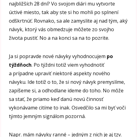
najbližších 28 dní? Vo svojom diári mu vytvorte
úctivé miesto, tak aby ste si ho mohli po splnení
odškrtnúť. Rovnako, sa ale zamyslite aj nad tým, aký
návyk, ktorý vás obmedzuje môžete zo svojho
života pustiť. No a na konci sa na to pozrite.
Ja si popravde nové návyky vyhodnocujem
po
týždňoch
. Po týždni totiž viem vyhodnotiť
a prípadne upraviť niektoré aspekty nového
návyku. Ide totiž o to, že si nový návyk premyslíme,
zapíšeme si, a odhodlane ideme do toho. No môže
sa stať, že priamo keď danú novú činnosť
vykonávame citíme to inak. Osvedčilo sa mi byť voči
týmto jemným signálom pozorná.
Napr. mám návyky ranné – jedným z nich je aj tzv.