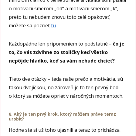
minulom článku k téme zdravie & vitalita som písala
o motivácii smerom „od“ a motivácii smerom „k“,
preto tu nebudem znovu toto celé opakovať,
môžete sa pozrieť
tu
.
Každopádne len pripomeniem to podstatné –
čo je
to, čo vás zdvihne zo stoličky keď všetko
nepôjde hladko, keď sa vám nebude chcieť?
Tieto dve otázky – teda naše prečo a motivácia, sú
takou dvojičkou, no zároveň je to ten pevný bod
o ktorý sa môžete oprieť v náročných momentoch.
8. Aký je ten prvý krok, ktorý môžem práve teraz
urobiť?
Hodne ste si už toho ujasnili a teraz to prichádza.