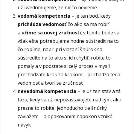
už uvedomujeme, že niečo nevieme
vedomá kompetencia
– je ten bod, kedy
prichádza vedomosť
čo ako sa má robiť
a
učíme sa novej zručnosti
; v tomto bode sa
však ešte potrebujeme hodne sústrediť na to
čo robíme, napr. pri viazaní šnúrok sa
sústredíte na to ako si ich chytiť, robíte to
pomaly a v podstate si celý proces v mysli
prechádzate krok za krokom – prichádza teda
vedomosť a tvorí sa zručnosť
nevedomá kompetencia
– je už ten stav a tá
fáza, kedy sa už nepozastavujete nad tým, ako
presne to robíte, jednoducho tie šnúrky
zaviažete – a opakovaním napokon vzniká
návyk