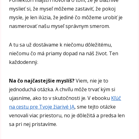
myslieť si, že myseľ môžeme zastaviť, že pokoj
mysle, je len ilúzia, že jediné čo môžeme urobiť je
nasmerovať našu myseľ správnym smerom.
A tu sa už dostávame k niečomu dôležitému,
niečomu čo má priamy dopad na náš život. Ten
každodenný.
Na čo najčastejšie myslíš?
Viem, nie je to
jednoduchá otázka. A chvíľu môže trvať kým si
ujasníme, ako to v skutočnosti je. V ebooku
Kľúč
na cestu pre Tvoje žiarivé JA
, sme tejto otázke
venovali viac priestoru, no je dôležitá a predsa len
sa pri nej pristavíme.