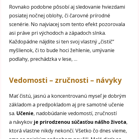
Rovnako podobne pôsobí aj sledovanie hviezdami
posiatej nočnej oblohy, či čarovné prírodné
scenérie. No najviacej som tento efekt pozorovala
asi práve pri východoch a západoch slnka.
Každopádne nájdite si ten svoj vlastný „čistič“
myšlienok, či to bude hoci žehlenie, umývanie
podlahy, prechádzka v lese, …
Vedomosti – zručnosti – návyky
Mať čistú, jasnú a koncentrovanú myseľ je dobrým
základom a predpokladom aj pre samotné učenie
sa.
Učenie
, nadobúdanie vedomostí, zručností
a návykov
je prirodzenou súčasťou nášho života
,
ktorá vlastne nikdy nekončí. Všetko čo dnes vieme,