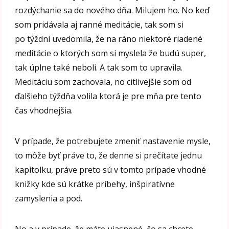
rozdýchanie sa do nového dňa. Milujem ho. No keď
som pridávala aj ranné meditácie, tak som si
po týždni uvedomila, že na ráno niektoré riadené
meditácie o ktorých som si myslela že budú super,
tak úplne také neboli. A tak som to upravila.
Meditáciu som zachovala, no citlivejšie som od
ďalšieho týždňa volila ktorá je pre mňa pre tento
čas vhodnejšia.
V prípade, že potrebujete zmeniť nastavenie mysle,
to môže byť práve to, že denne si prečítate jednu
kapitolku, práve preto sú v tomto prípade vhodné
knižky kde sú krátke príbehy, inšpiratívne
zamyslenia a pod.
No a v prípade, že máte ujasnené, čo sa chcete