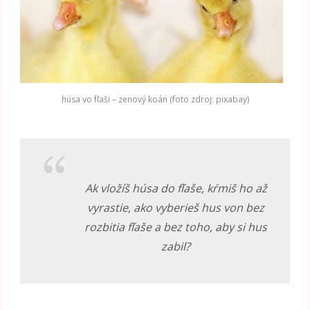
húsa vo fľaši – zenový koán (foto zdroj: pixabay)
Ak vložíš húsa do fľaše, kŕmiš ho až
vyrastie, ako vyberieš hus von bez
rozbitia fľaše a bez toho, aby si hus
zabil?