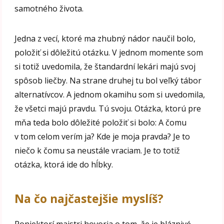
samotného života.
Jedna z vecí, ktoré ma zhubný nádor naučil bolo,
položiť si dôležitú otázku. V jednom momente som
si totiž uvedomila, že štandardní lekári majú svoj
spôsob liečby. Na strane druhej tu bol veľký tábor
alternatívcov. A jednom okamihu som si uvedomila,
že všetci majú pravdu. Tú svoju. Otázka, ktorú pre
mňa teda bolo dôležité položiť si bolo: A čomu
v tom celom verím ja? Kde je moja pravda? Je to
niečo k čomu sa neustále vraciam. Je to totiž
otázka, ktorá ide do hĺbky.
Na čo najčastejšie myslíš?
Poniektorí majstri hovoria o tom, že je bláznivé