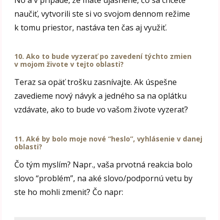
naučiť, vytvorili ste si vo svojom dennom režime
k tomu priestor, nastáva ten čas aj využiť.
10. Ako to bude vyzerať po zavedení týchto zmien
v mojom živote v tejto oblasti?
Teraz sa opäť trošku zasnívajte. Ak úspešne
zavedieme nový návyk a jedného sa na oplátku
vzdávate, ako to bude vo vašom živote vyzerať?
11. A
ké by bolo moje nové “heslo”, vyhlásenie v danej
oblasti?
Čo tým myslím? Napr., vaša prvotná reakcia bolo
slovo “problém”, na aké slovo/podpornú vetu by
ste ho mohli zmeniť? Čo napr: