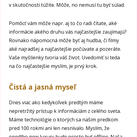
v skutočnosti túžite. Môže, no nemusí tu byť súlad.
Pomôcť vám môže napr. aj to čo radi čítate, aké
informácie akého druhu vás najčastejšie zaujímajú?
Rovnako nápomocná môže byť aj hudba, či filmy
aké najradšej a najčastejšie počúvate a pozeráte.
Vaše myšlienky tvoria váš život. Uvedomiť si teda
na čo najčastejšie myslím, je prvý krok.
Čistá a jasná myseľ
Dnes viac ako kedykoľvek predtým máme
nepretržitý prístup k informáciám z celého sveta.
Máme technológie o ktorých sa našim predkom
pred 100 rokmi ani len nesnívalo. Myslím, že
onedlho new luxury bude prosto byť offline. Naša