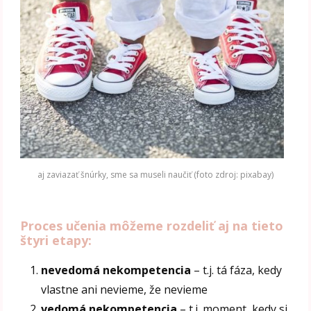
aj zaviazať šnúrky, sme sa museli naučiť (foto zdroj: pixabay)
Proces učenia môžeme rozdeliť aj na tieto
štyri etapy:
nevedomá nekompetencia
– t.j. tá fáza, kedy
vlastne ani nevieme, že nevieme
vedomá nekompetencia
– t.j. moment, kedy si