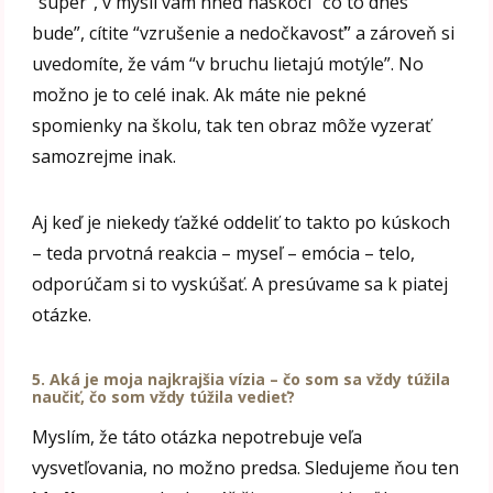
“super”, v mysli vám hneď naskočí “čo to dnes
bude”, cítite “vzrušenie a nedočkavosť” a zároveň si
uvedomíte, že vám “v bruchu lietajú motýle”. No
možno je to celé inak. Ak máte nie pekné
spomienky na školu, tak ten obraz môže vyzerať
samozrejme inak.
Aj keď je niekedy ťažké oddeliť to takto po kúskoch
– teda prvotná reakcia – myseľ – emócia – telo,
odporúčam si to vyskúšať. A presúvame sa k piatej
otázke.
5. Aká je moja najkrajšia vízia – čo som sa vždy túžila
naučiť, čo som vždy túžila vedieť?
Myslím, že táto otázka nepotrebuje veľa
vysvetľovania, no možno predsa. Sledujeme ňou ten