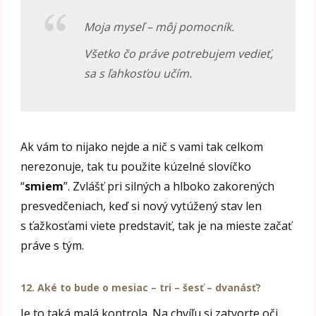
Moja myseľ – môj pomocník.
Všetko čo práve potrebujem vedieť,
sa s ľahkosťou učím.
Ak vám to nijako nejde a nič s vami tak celkom
nerezonuje, tak tu použite kúzelné slovíčko
“
smiem
”. Zvlášť pri silných a hlboko zakorených
presvedčeniach, keď si nový vytúžený stav len
s ťažkosťami viete predstaviť, tak je na mieste začať
práve s tým.
12.
Aké to bude o mesiac – tri – šesť – dvanásť?
Je to taká malá kontrola. Na chvíľu si zatvorte oči