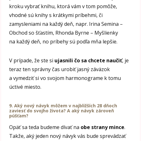
kroku vybrať knihu, ktorá vám v tom pomôže,
vhodné sú knihy s krátkymi príbehmi, či
zamysleniami na každý deň, napr. Irina Semina –
Obchod so šťastím, Rhonda Byrne – Myšlienky
na každý deň, no príbehy sú podľa mňa lepšie.
V prípade, že ste si
ujasnili čo sa chcete naučiť
, je
teraz ten správny čas urobiť jasný záväzok
a vymedziť si vo svojom harmonograme k tomu
úctivé miesto.
9.
Aký nový návyk môžem v najbližších 28 dňoch
zaviesť do svojho života? A aký návyk zároveň
púšťam?
Opäť sa teda budeme dívať na
obe strany mince
.
Takže, aký jeden nový návyk vás bude sprevádzať