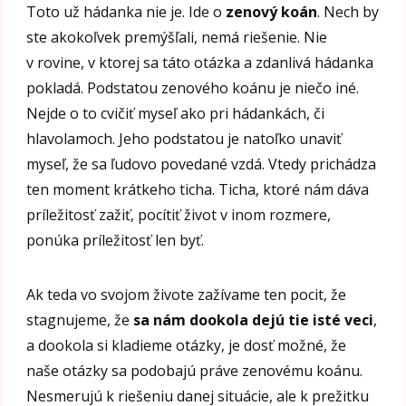
Toto už hádanka nie je. Ide o
zenový koán
. Nech by
ste akokoľvek premýšľali, nemá riešenie. Nie
v rovine, v ktorej sa táto otázka a zdanlivá hádanka
pokladá. Podstatou zenového koánu je niečo iné.
Nejde o to cvičiť myseľ ako pri hádankách, či
hlavolamoch. Jeho podstatou je natoľko unaviť
myseľ, že sa ľudovo povedané vzdá. Vtedy prichádza
ten moment krátkeho ticha. Ticha, ktoré nám dáva
príležitosť zažiť, pocítiť život v inom rozmere,
ponúka príležitosť len byť.
Ak teda vo svojom živote zažívame ten pocit, že
stagnujeme, že
sa nám dookola dejú tie isté veci
,
a dookola si kladieme otázky, je dosť možné, že
naše otázky sa podobajú práve zenovému koánu.
Nesmerujú k riešeniu danej situácie, ale k prežitku