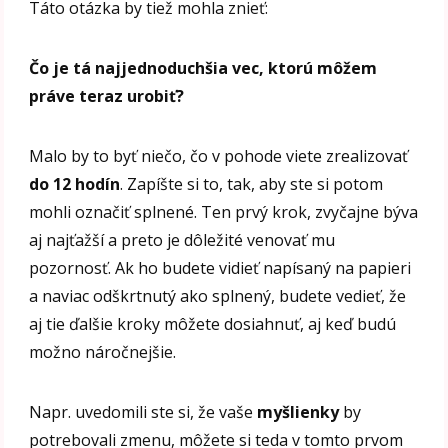
Táto otázka by tiež mohla znieť:
Čo je tá najjednoduchšia vec, ktorú môžem
práve teraz urobiť?
Malo by to byť niečo, čo v pohode viete zrealizovať
do 12 hodín
. Zapíšte si to, tak, aby ste si potom
mohli označiť splnené. Ten prvý krok, zvyčajne býva
aj najťažší a preto je dôležité venovať mu
pozornosť. Ak ho budete vidieť napísaný na papieri
a naviac odškrtnutý ako splnený, budete vedieť, že
aj tie ďalšie kroky môžete dosiahnuť, aj keď budú
možno náročnejšie.
Napr. uvedomili ste si, že vaše
myšlienky
by
potrebovali zmenu, môžete si teda v tomto prvom