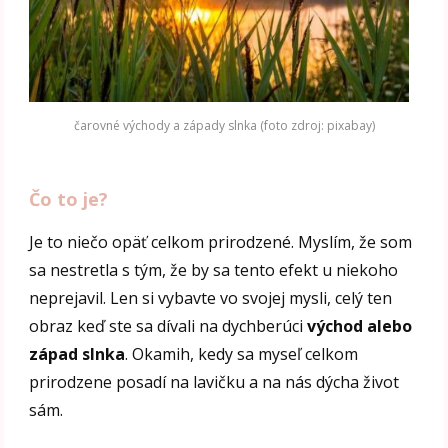
čarovné východy a západy slnka (foto zdroj: pixabay)
Čo to je?
Je to niečo opäť celkom prirodzené. Myslím, že som
sa nestretla s tým, že by sa tento efekt u niekoho
neprejavil. Len si vybavte vo svojej mysli, celý ten
obraz keď ste sa dívali na dychberúci
východ alebo
západ slnka
. Okamih, kedy sa myseľ celkom
prirodzene posadí na lavičku a na nás dýcha život
sám.