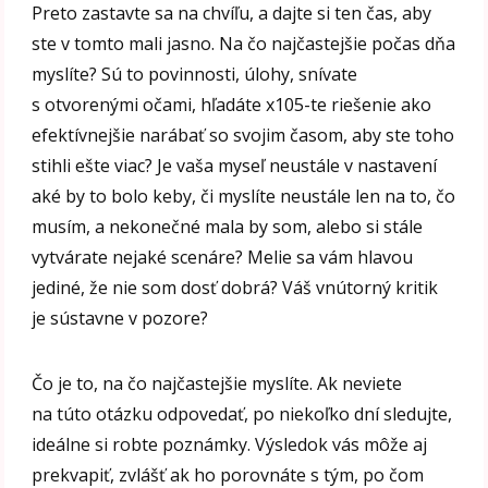
Preto zastavte sa na chvíľu, a dajte si ten čas, aby
ste v tomto mali jasno. Na čo najčastejšie počas dňa
myslíte? Sú to povinnosti, úlohy, snívate
s otvorenými očami, hľadáte x105-te riešenie ako
efektívnejšie narábať so svojim časom, aby ste toho
stihli ešte viac? Je vaša myseľ neustále v nastavení
aké by to bolo keby, či myslíte neustále len na to, čo
musím, a nekonečné mala by som, alebo si stále
vytvárate nejaké scenáre? Melie sa vám hlavou
jediné, že nie som dosť dobrá? Váš vnútorný kritik
je sústavne v pozore?
Čo je to, na čo najčastejšie myslíte. Ak neviete
na túto otázku odpovedať, po niekoľko dní sledujte,
ideálne si robte poznámky. Výsledok vás môže aj
prekvapiť, zvlášť ak ho porovnáte s tým, po čom