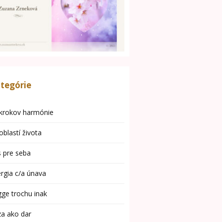
tegórie
krokov harmónie
oblastí života
 pre seba
rgia c/a únava
ge trochu inak
za ako dar