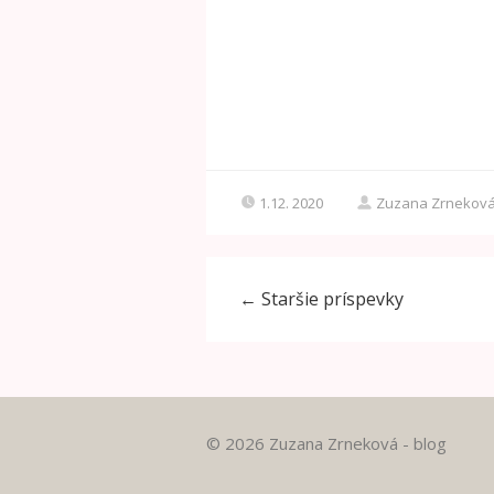
1.12. 2020
Zuzana Zrnekov
←
Staršie príspevky
© 2026 Zuzana Zrneková - blog