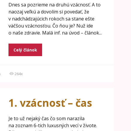
Dnes sa pozrieme na druhú vzácnosť. A to
naozaj veľkú a dovolím si povedať, že
v nadchádzajúcich rokoch sa stane ešte
väčšou vzácnosťou. Čo ňou je? Nuž ide
o naše zdravie. Malá inf. na úvod – článok...
Celý článok
á
264x
1. vzácnosť – čas
Je to už nejaký čas čo som narazila
na zoznam 6-tich luxusných vecí v živote.