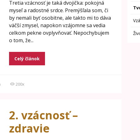
Tretia vzácnosť je taká dvojička: pokojná
Tvo
myseľ a radostné srdce. Premýšľala som, či
by nemali byť osobitne, ale takto mi to dáva
Vzá
väčší zmysel, napokon vzájomne sa vedia
celkom pekne ovplyvňovať. Nepochybujem
Živ
o tom, že...
Celý článok
á
200x
2. vzácnosť –
zdravie