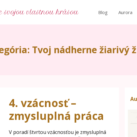
e svojou vlastnou krásou
Blog
Aurora
egória: Tvoj nádherne žiarivý ž
Au
4. vzácnosť –
zmysluplná práca
V poradí štvrtou vzácnosťou je zmysluplná