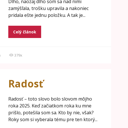
Dlho, naozaj dlho som sa nad nimi
zamýšľala, trošku upravila a nakoniec
pridala ešte jednu položku. A tak je...
Celý článok
á
379x
Radosť
Radosť – toto slovo bolo slovom môjho
roka 2025. Keď začiatkom roka ku mne
prišlo, potešila som sa. Kto by nie, však?
Roky som si vyberala tému pre ten ktorý...