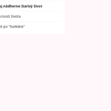
j nádherne žiarivý život
cnosti života
ot po “hurikáne”