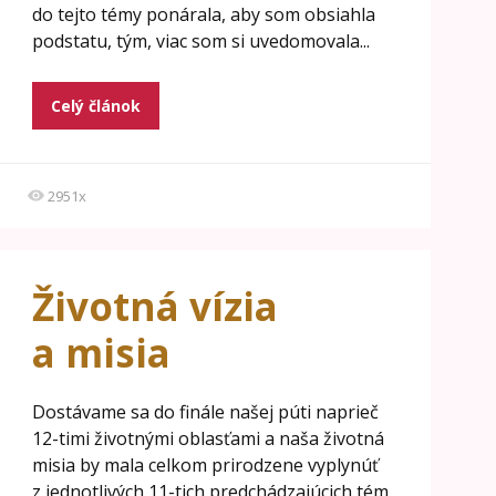
do tejto témy ponárala, aby som obsiahla
podstatu, tým, viac som si uvedomovala...
Celý článok
2951x
Životná vízia
a misia
Dostávame sa do finále našej púti naprieč
12-timi životnými oblasťami a naša životná
misia by mala celkom prirodzene vyplynúť
z jednotlivých 11-tich predchádzajúcich tém.