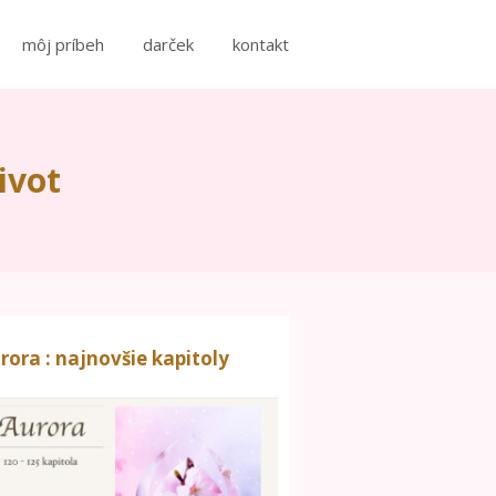
môj príbeh
darček
kontakt
ivot
rora : najnovšie kapitoly