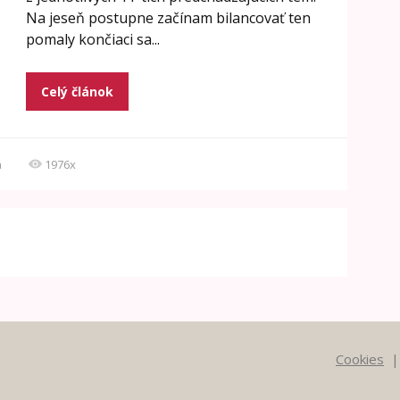
Na jeseň postupne začínam bilancovať ten
pomaly končiaci sa...
Celý článok
á
1976x
Cookies