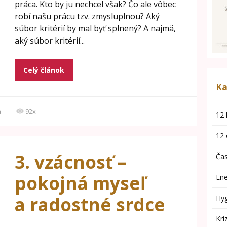
práca. Kto by ju nechcel však? Čo ale vôbec
robí našu prácu tzv. zmysluplnou? Aký
súbor kritérií by mal byť splnený? A najmä,
aký súbor kritérií...
Celý článok
Ka
á
92x
12 
12 
3. vzácnosť –
Čas
pokojná myseľ
Ene
a radostné srdce
Hyg
Krí